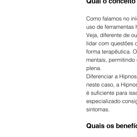
Qual o conceito
Como falamos no iníc
uso de ferramentas 
Veja, diferente de o
lidar com questões d
forma terapêutica. Ou
mentais, permitindo 
plena.
Diferenciar a Hipno
neste caso, a Hipno
é suficiente para iss
especializado consig
sintomas.
Quais os benefí