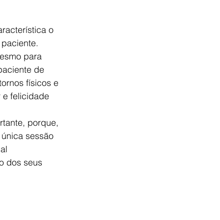
racterística o 
paciente. 
mesmo para 
paciente de 
ornos físicos e 
e felicidade 
tante, porque, 
 única sessão 
al 
io dos seus 