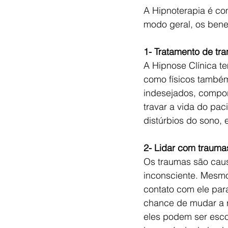
A Hipnoterapia é com
modo geral, os benef
1- Tratamento de tra
A Hipnose Clínica te
como físicos também
indesejados, compor
travar a vida do pa
distúrbios do sono,
2- Lidar com trauma
Os traumas são caus
inconsciente. Mesm
contato com ele par
chance de mudar a r
eles podem ser esco