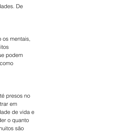
dades. De 
o os mentais, 
tos 
que podem 
 como 
té presos no 
rar em 
dade de vida e 
er o quanto 
muitos são 