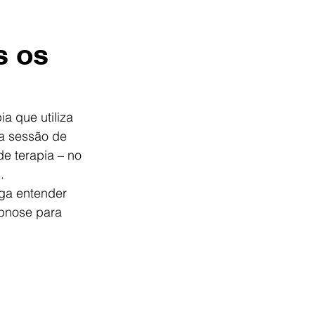
s os
 que utiliza 
a sessão de 
de terapia – no 
.
ga entender 
ipnose para 