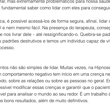
rar, mas extremamente problemáticos para nossa saúde
É fundamental saber como lidar com eles para conseguir
a, é possível acessá-los de forma segura, afinal, lidar
l e nem mesmo fácil. Na presença do terapeuta, conse
 nos livrar dele – até ressignificando-o. Quebra-se pa
s padrões destrutivos e temos um indivíduo capaz de vi
ocesso.
os não são simples de lidar. Muitas vezes, na Hipnose 
comportamento negativo tem início em uma crença neg
o, sobre as relações ou sobre as pessoas no geral. E
ssível modificar essas crenças e garantir que o pacien
el para analisar o mundo ao seu redor. É um trabalho 
s bons resultados, além de muito definitivos.