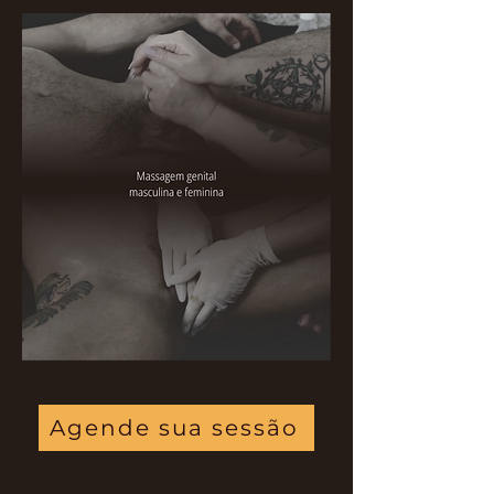
O resultado não é apenas
prazer momentâneo. É
reeducação sensorial, mais
presença no corpo e uma
relação diferente com as
próprias sensações.
Agende sua sessão