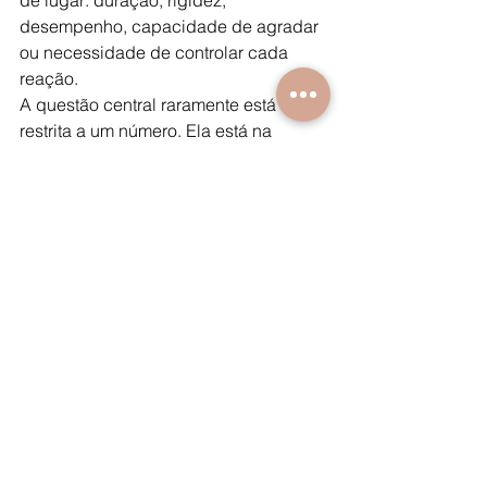
de lugar: duração, rigidez, 
desempenho, capacidade de agradar 
ou necessidade de controlar cada 
reação.
A questão central raramente está 
restrita a um número. Ela está na 
relação que o homem construiu com o 
próprio corpo.
O corpo não precisa 
funcionar como uma 
máquina
Existe uma ideia muito difundida de 
que o homem deve dominar 
completamente a própria resposta 
corporal. Ele deveria controlar o ritmo, 
manter o desempenho e demonstrar 